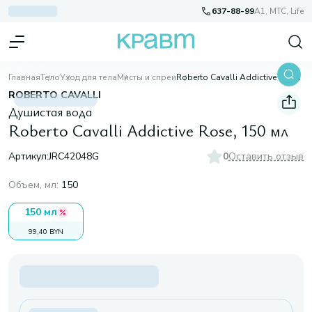
637-88-99
A1, МТС, Life
Главная
Тело
Уход для тела
Мисты и спреи
Roberto Cavalli Addictive Rose, 150 мл
ROBERTO CAVALLI
Душистая вода
Roberto Cavalli Addictive Rose, 150 мл
Артикул:
JRC42048G
0
Оставить отзыв
Объем, мл
:
150
150 мл
99,40 BYN