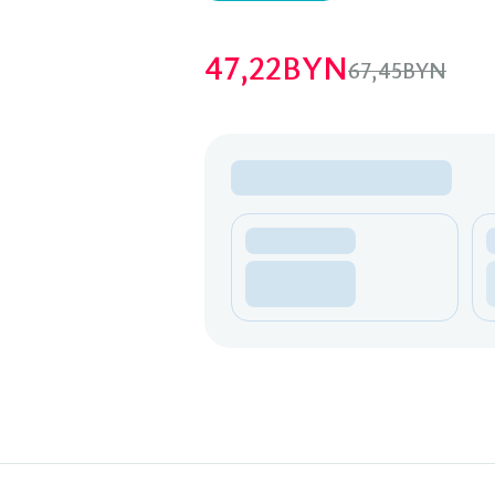
47,22
BYN
67,45
BYN