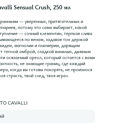
alli Sensual Crush, 250 мл
гранными — уверенных, притягательных и
енариев, потому что сама выбирает, какой
ступление — сочный клементин, терпкая слива
ливающееся по венам, задавая тон дерзкой
рхидеи, магнолии и плюмерии, дарящим
ает теплой амброй, сладкой ванилью, дымным
ти осязаемый ореол, который остается с вами
гантность, не знающие границ, где каждый
чера, когда вы готовы покорять, не произнося
я страсть, твой след, твоя игра».
TO CAVALLI
ий