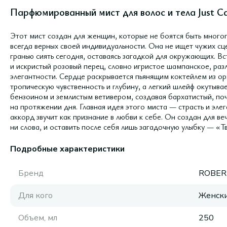
Парфюмированный мист для волос и тела Just Cav
Этот мист создан для женщин, которые не боятся быть много
всегда верных своей индивидуальности. Она не ищет чужих сц
гранью сиять сегодня, оставаясь загадкой для окружающих. В
и искристый розовый перец, словно игристое шампанское, раз
элегантности. Сердце раскрывается пьянящим коктейлем из о
тропическую чувственность и глубину, а легкий шлейф окутыв
бензоином и землистым ветивером, создавая бархатистый, поч
на протяжении дня. Главная идея этого миста — страсть и эле
аккорд звучит как признание в любви к себе. Он создан для ве
ни слова, и оставить после себя лишь загадочную улыбку — «Тво
Подробные характеристики
Бренд
ROBER
Для кого
Женск
Объем, мл
250