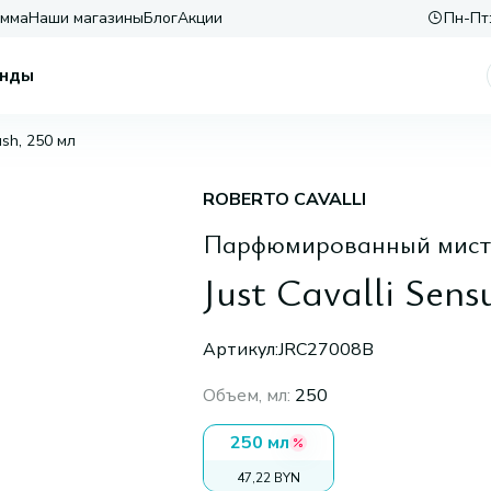
амма
Наши магазины
Блог
Акции
Пн-Пт:
нды
ush, 250 мл
ROBERTO CAVALLI
Парфюмированный мист д
Just Cavalli Sens
Артикул:
JRC27008B
Объем, мл
:
250
250 мл
47,22 BYN