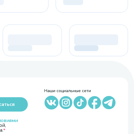
Наши социальные сети
саться
ловиями
ой,
а.