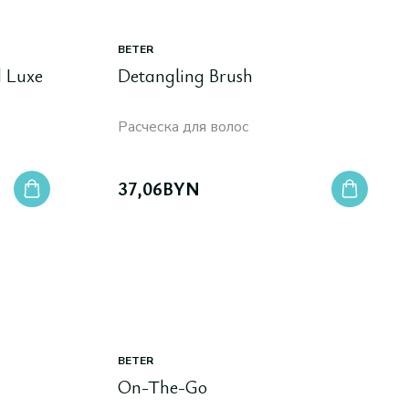
BETER
d Luxe
Detangling Brush
Расческа для волос
37,06
BYN
BETER
On-The-Go