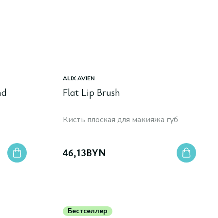
ALIX AVIEN
nd
Flat Lip Brush
Кисть плоская для макияжа губ
46,13
BYN
Бестселлер