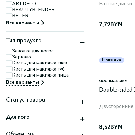
П.Мстиславца, 11
ARTDECO
Ватные диски
Минск, ул. Притыцкого,
BEAUTYBLENDER
156
BETER
Минск, ул. Тимирязева,
74 А
Все варианты
7,79
BYN
Тип продукта
Заколка для волос
Зеркало
Новинка
Кисть для макияжа глаз
Кисть для макияжа губ
Кисть для макияжа лица
GOURMANDISE
Все варианты
Double-sided
Статус товара
Двусторонние 
Бестселлер
Для кого
Новинка
Скидка
8,52
BYN
Детям
Объем, мл
Женский