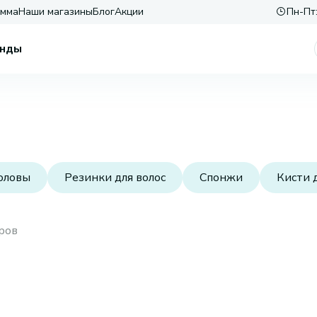
амма
Наши магазины
Блог
Акции
Пн-Пт:
нды
оловы
Резинки для волос
Спонжи
Кисти 
ров