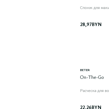
Спонж для мак
28,97
BYN
BETER
On-The-Go
Расческа для в
22,26
BYN