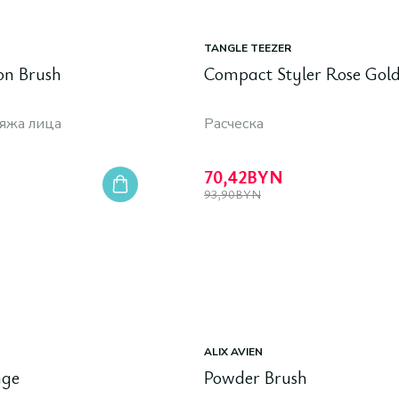
TANGLE TEEZER
on Brush
Compact Styler Rose Gol
ияжа лица
Расческа
70,42
BYN
93,90
BYN
ALIX AVIEN
nge
Powder Brush