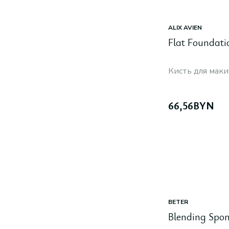
ALIX AVIEN
Flat Foundati
Кисть для мак
66,56
BYN
BETER
Blending Spo