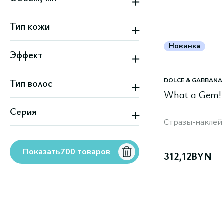
Унисекс
Тип кожи
Все типы кожи
Новинка
Эффект
Выпрямление
Тип волос
DOLCE & GABBANA
Гладкость
Легкое расчесывание
What a Gem!
Волнистые
Отшелушивание
Серия
Все типы волос
Очищение
Вьющиеся
Стразы-наклейк
Все варианты
Purify (Alma K)
Густые
Superbrush Small (Janeke)
Кудрявые
Показать
700
товаров
Все варианты
312,12
BYN