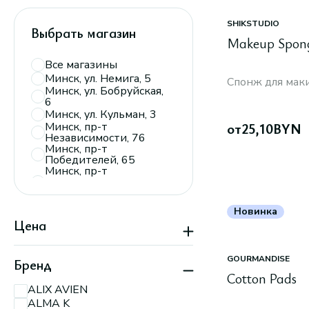
SHIKSTUDIO
Выбрать магазин
Makeup Spon
Все магазины
Минск, ул. Немига, 5
Спонж для мак
Минск, ул. Бобруйская,
6
Минск, ул. Кульман, 3
Минск, пр-т
от
25,10
BYN
Независимости, 76
Минск, пр-т
Победителей, 65
Минск, пр-т
Дзержинского, 104,
пав. 110
Минск, ТРЦ
Новинка
«Экспобел»,
Цена
пересечение ул.
Мирошниченко и
МКАД
Минск, пр-т
GOURMANDISE
Бренд
Партизанский, 150А
Cotton Pads
Минск, пр-т
ALIX AVIEN
Партизанский, 79
ALMA K
Минск, ул.