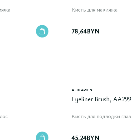
ияжа
Кисть для макияжа
78,64
BYN
ALIX AVIEN
Eyeliner Brush, AA299
олос
Кисть для подводки глаз
45,24
BYN