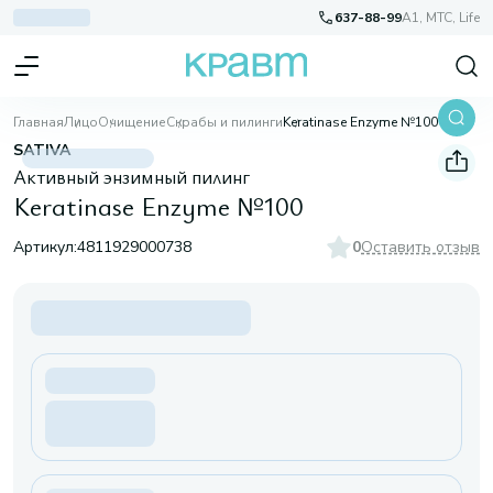
637-88-99
A1, МТС, Life
Главная
Лицо
Очищение
Скрабы и пилинги
Keratinase Enzyme №100
SATIVA
Активный энзимный пилинг
Keratinase Enzyme №100
Артикул:
4811929000738
0
Оставить отзыв