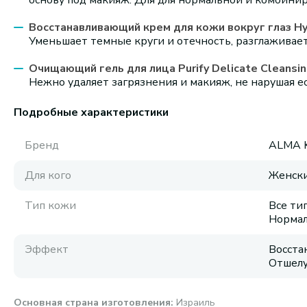
основу под макияж. Для для нормальной и комбини
Восстанавливающий крем для кожи вокруг глаз Hyd
Уменьшает темные круги и отечность, разглаживает
Очищающий гель для лица Purify Delicate Cleansing
Нежно удаляет загрязнения и макияж, не нарушая е
Подробные характеристики
Бренд
ALMA 
Для кого
Женск
Тип кожи
Все ти
Нормал
Эффект
Восста
Отшелу
Основная страна изготовления
:
Израиль