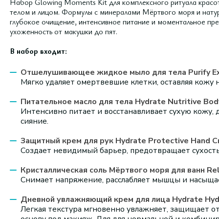
Набор Glowing Moments Kit для комплексного ритуала красо
телом и лицом. Формулы с минералами Мёртвого моря и нат
глубокое очищение, интенсивное питание и моментальное пр
ухоженность от макушки до пят.
В набор входит:
Отшелушивающее жидкое мыло для тела Purify Exf
Мягко удаляет омертвевшие клетки, оставляя кожу 
Питательное масло для тела Hydrate Nutritive Body
Интенсивно питает и восстанавливает сухую кожу, 
сияние.
Защитный крем для рук Hydrate Protective Hand C
Создает невидимый барьер, предотвращает сухость
Кристаллическая соль Мёртвого моря для ванн Rela
Снимает напряжение, расслабляет мышцы и насыща
Дневной увлажняющий крем для лица Hydrate Hydr
Легкая текстура мгновенно увлажняет, защищает о