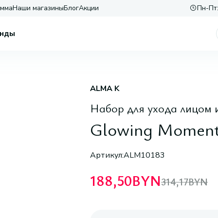
амма
Наши магазины
Блог
Акции
Пн-Пт:
нды
ALMA K
Набор для ухода лицом 
Glowing Moment
Артикул:
ALM10183
188,50
BYN
314,17
BYN