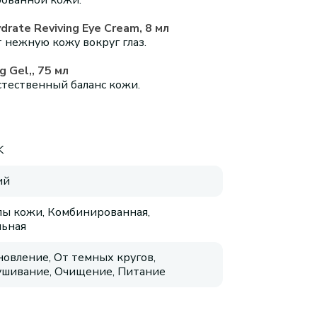
рованной кожи.
rate Reviving Eye Cream, 8 мл
 нежную кожу вокруг глаз.
 Gel,, 75 мл
стественный баланс кожи.
K
ий
пы кожи, Комбинированная,
ьная
новление, От темных кругов,
шивание, Очищение, Питание