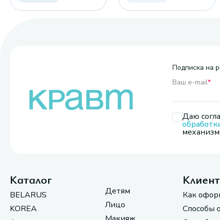
Подписка на р
Ваш e-mail
*
Даю согла
обработк
механизмо
Каталог
Клиен
Детям
BELARUS
Как офор
Лицо
KOREA
Способы 
Макияж