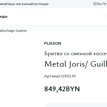
амма
Наши магазины
Блог
Акции
Пн-Пт:
нды
Guillochage Godron
PLISSON
Бритва со сменной кассе
Metal Joris/ Gui
Артикул:
J1902.M
849,42
BYN