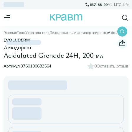
637-88-99
A1, МТС, Life
Главная
Тело
Уход для тела
Дезодоранты и антиперспиранты
Acidulated Grenade 24H, 200 мл
EVOLUDERM
Дезодорант
Acidulated Grenade 24H, 200 мл
Артикул:
3760100682564
0
Оставить отзыв