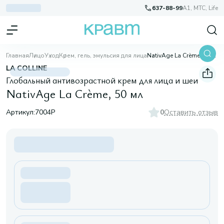
637-88-99
A1, МТС, Life
Главная
Лицо
Уход
Крем, гель, эмульсия для лица
NativAge La Crème, 50 мл
LA COLLINE
Глобальный антивозрастной крем для лица и шеи
NativAge La Crème, 50 мл
Артикул:
7004P
0
Оставить отзыв