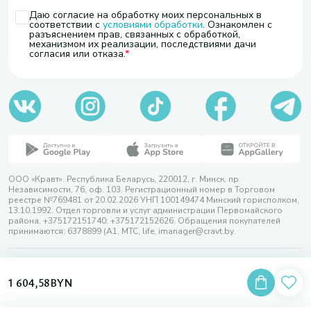
Даю согласие на обработку моих персональных в
соответствии с
условиями обработки
. Ознакомлен с
разъяснением прав, связанных с обработкой,
механизмом их реализации, последствиями дачи
согласия или отказа.
ООО «Кравт». Республика Беларусь, 220012, г. Минск, пр.
Независимости, 76, оф. 103. Регистрационный номер в Торговом
реестре №769481 от 20.02.2026 УНП 100149474 Минский горисполком,
13.10.1992. Отдел торговли и услуг администрации Первомайского
района, +375172151740; +375172152626. Обращения покупателей
принимаются: 6378899 (А1, МТС, life, imanager@cravt.by.
© 2026 ООО «Кравт»
Разработка сайта — SLAM
1 604,58
BYN
Выбор настроек Cookie