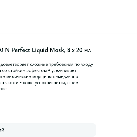
 N Perfect Liquid Mask, 8 х 20 мл
удовлетворяет сложные требования по уходу
й со стойким эффектом • увеличивает
акже мимические морщины немедленно
сть кожи • кожа успокаивается, с нее
анс
ий