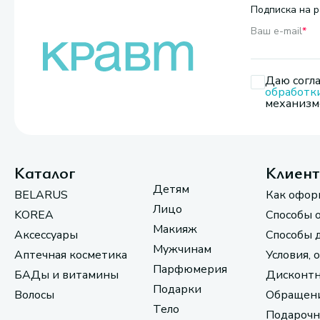
Подписка на р
Ваш e-mail
*
Даю согла
обработк
механизмо
Каталог
Клиен
Детям
BELARUS
Как офор
Лицо
KOREA
Способы 
Макияж
Аксессуары
Способы 
Мужчинам
Аптечная косметика
Условия, 
Парфюмерия
БАДы и витамины
Дисконтн
Подарки
Волосы
Обращени
Тело
Подарочн