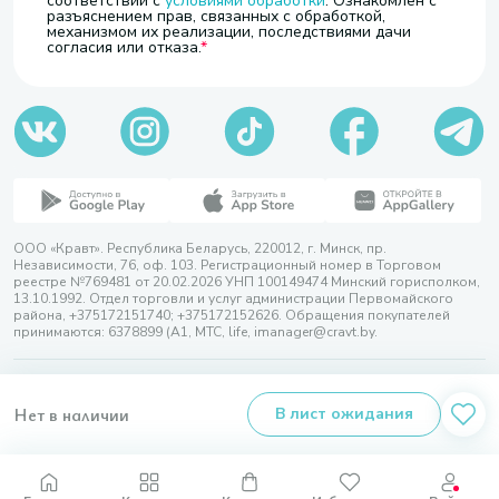
соответствии с
условиями обработки
. Ознакомлен с
разъяснением прав, связанных с обработкой,
механизмом их реализации, последствиями дачи
согласия или отказа.
ООО «Кравт». Республика Беларусь, 220012, г. Минск, пр.
Независимости, 76, оф. 103. Регистрационный номер в Торговом
реестре №769481 от 20.02.2026 УНП 100149474 Минский горисполком,
13.10.1992. Отдел торговли и услуг администрации Первомайского
района, +375172151740; +375172152626. Обращения покупателей
принимаются: 6378899 (А1, МТС, life, imanager@cravt.by.
© 2026 ООО «Кравт»
Разработка сайта — SLAM
Нет в наличии
В лист ожидания
Выбор настроек Cookie