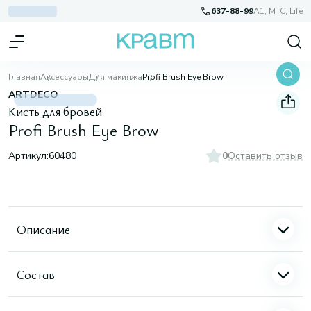
637-88-99
A1, МТС, Life
Главная
Аксессуары
Для макияжа
Profi Brush Eye Brow
ARTDECO
Кисть для бровей
Profi Brush Eye Brow
Артикул:
60480
0
Оставить отзыв
Описание
Состав