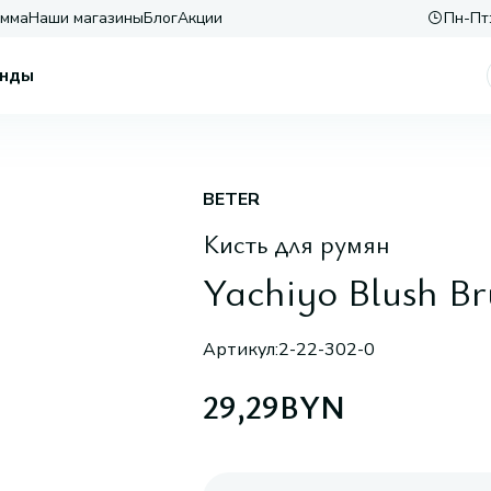
амма
Наши магазины
Блог
Акции
Пн-Пт:
нды
BETER
Кисть для румян
Yachiyo Blush Br
Артикул:
2-22-302-0
29,29
BYN