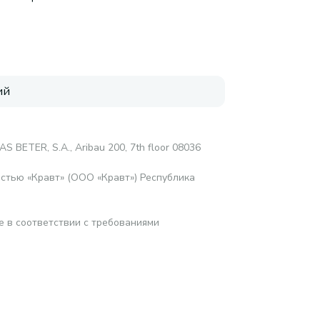
ий
S BETER, S.A., Aribau 200, 7th floor 08036
стью «Кравт» (ООО «Кравт») Республика
е в соответствии с требованиями