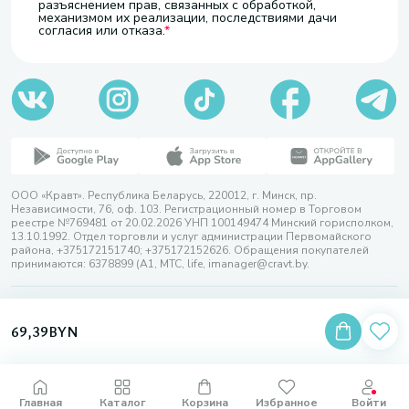
разъяснением прав, связанных с обработкой,
механизмом их реализации, последствиями дачи
согласия или отказа.
ООО «Кравт». Республика Беларусь, 220012, г. Минск, пр.
Независимости, 76, оф. 103. Регистрационный номер в Торговом
реестре №769481 от 20.02.2026 УНП 100149474 Минский горисполком,
13.10.1992. Отдел торговли и услуг администрации Первомайского
района, +375172151740; +375172152626. Обращения покупателей
принимаются: 6378899 (А1, МТС, life, imanager@cravt.by.
© 2026 ООО «Кравт»
Разработка сайта — SLAM
69,39
BYN
Выбор настроек Cookie
Главная
Каталог
Корзина
Избранное
Войти