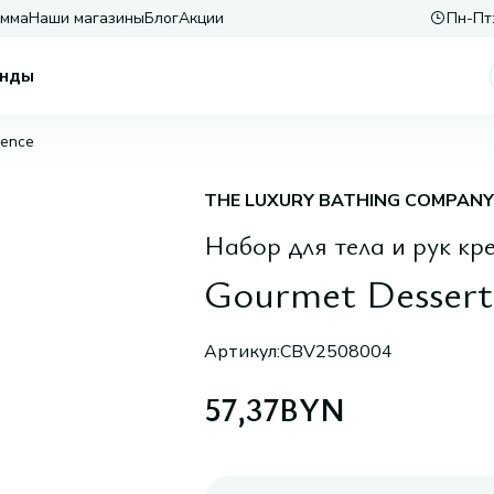
амма
Наши магазины
Блог
Акции
Пн-Пт:
нды
ience
THE LUXURY BATHING COMPANY
Набор для тела и рук кр
Gourmet Dessert
Артикул:
CBV2508004
57,37
BYN