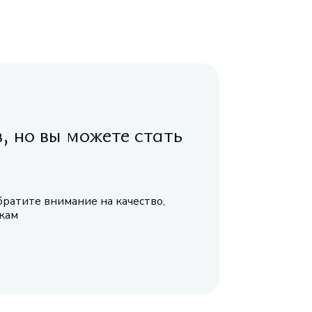
в, но вы можете стать
братите внимание на качество,
икам