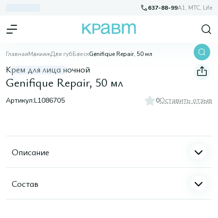
637-88-99
A1, МТС, Life
Главная
Макияж
Для губ
Блеск
Genifique Repair, 50 мл
Крем для лица ночной
Genifique Repair, 50 мл
Артикул:
L1086705
0
Оставить отзыв
Описание
Состав