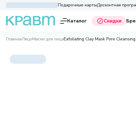
Подарочные карты
Дисконтная прогр
Каталог
Скидки
Бре
Главная
Лицо
Маски для лица
Exfoliating Clay Mask Pore Cleansi