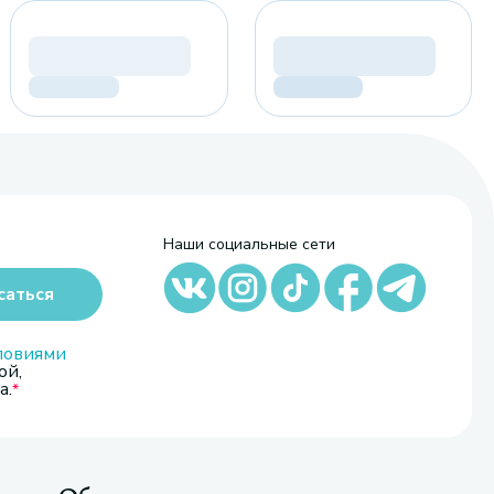
Наши социальные сети
саться
ловиями
ой,
а.