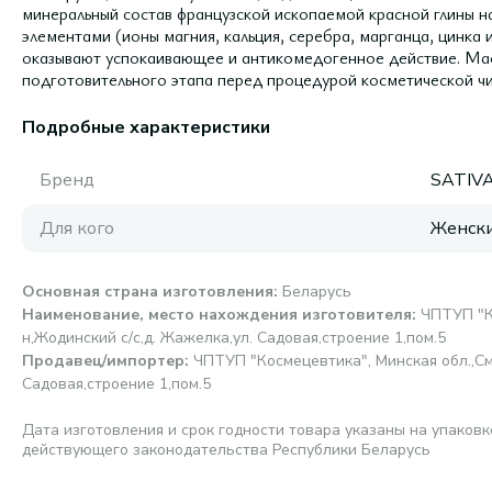
минеральный состав французской ископаемой красной глины
элементами (ионы магния, кальция, серебра, марганца, цинка 
оказывают успокаивающее и антикомедогенное действие. Мас
подготовительного этапа перед процедурой косметической чи
Подробные характеристики
Бренд
SATIV
Для кого
Женск
Основная страна изготовления
:
Беларусь
Наименование, место нахождения изготовителя
:
ЧПТУП "К
н,Жодинский с/с,д. Жажелка,ул. Садовая,строение 1,пом.5
Продавец/импортер
:
ЧПТУП "Космецевтика", Минская обл.,См
Садовая,строение 1,пом.5
Дата изготовления и срок годности товара указаны на упаковк
действующего законодательства Республики Беларусь