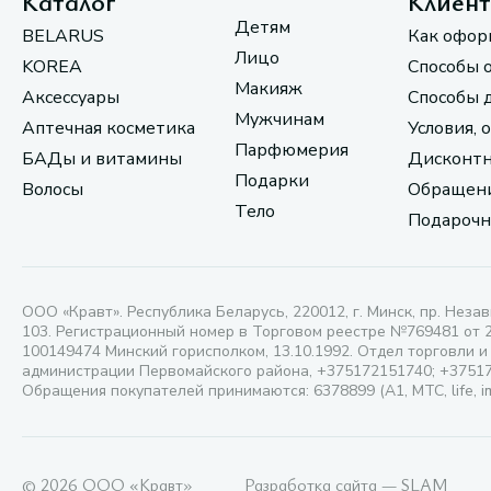
Каталог
Клиен
Детям
BELARUS
Как офор
Лицо
KOREA
Способы 
Макияж
Аксессуары
Способы 
Мужчинам
Аптечная косметика
Условия, 
Парфюмерия
БАДы и витамины
Дисконтн
Подарки
Волосы
Обращени
Тело
Подарочн
ООО «Кравт». Республика Беларусь, 220012, г. Минск, пр. Незав
103. Регистрационный номер в Торговом реестре №769481 от 
100149474 Минский горисполком, 13.10.1992. Отдел торговли и
администрации Первомайского района, +375172151740; +3751
Обращения покупателей принимаются: 6378899 (А1, МТС, life, i
© 2026 ООО «Кравт»
Разработка сайта — SLAM