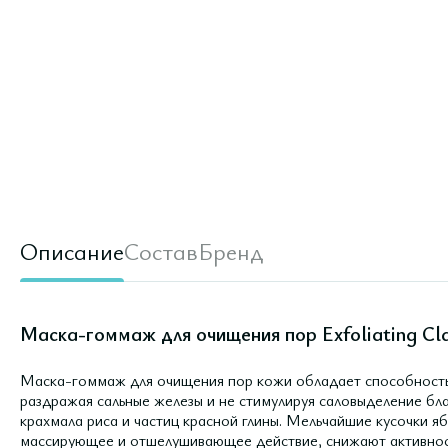
Описание
Состав
Бренд
Маска-гоммаж для очищения пор Exfoliating Cl
Маска-гоммаж для очищения пор кожи обладает способностью 
раздражая сальные железы и не стимулируя саловыделение б
крахмала риса и частиц красной глины. Мельчайшие кусочки я
массирующее и отшелушивающее действие, снижают активност