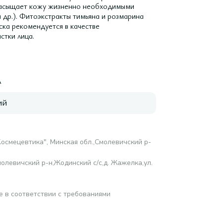
 насыщает кожу жизненно необходимыми
и др.). Фитоэкстракты тимьяна и розмарина
ка рекомендуется в качестве
стки лица.
A
ий
осмецевтика", Минская обл.,Смолевичский р-
олевичский р-н,Жодинский с/с,д. Жажелка,ул.
е в соответствии с требованиями