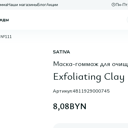
амма
Наши магазины
Блог
Акции
Пн-Пт:
нды
ng №111
SATIVA
Маска-гоммаж для очищ
Exfoliating Clay
Артикул:
4811929000745
8,08
BYN