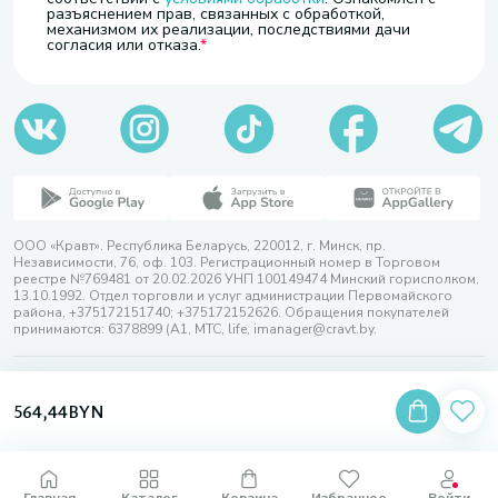
разъяснением прав, связанных с обработкой,
механизмом их реализации, последствиями дачи
согласия или отказа.
ООО «Кравт». Республика Беларусь, 220012, г. Минск, пр.
Независимости, 76, оф. 103. Регистрационный номер в Торговом
реестре №769481 от 20.02.2026 УНП 100149474 Минский горисполком,
13.10.1992. Отдел торговли и услуг администрации Первомайского
района, +375172151740; +375172152626. Обращения покупателей
принимаются: 6378899 (А1, МТС, life, imanager@cravt.by.
© 2026 ООО «Кравт»
Разработка сайта — SLAM
564,44
BYN
Выбор настроек Cookie
Главная
Каталог
Корзина
Избранное
Войти