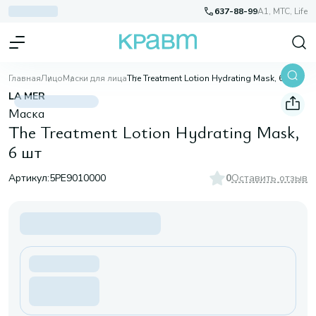
637-88-99
A1, МТС, Life
Главная
Лицо
Маски для лица
The Treatment Lotion Hydrating Mask, 6 шт
LA MER
Маска
The Treatment Lotion Hydrating Mask,
6 шт
Артикул:
5PE9010000
0
Оставить отзыв