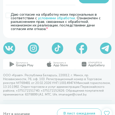
Даю согласие на обработку моих персональных в
соответствии с
условиями обработки
. Ознакомлен с
разъяснением прав, связанных с обработкой,
механизмом их реализации, последствиями дачи
согласия или отказа.
ООО «Кравт». Республика Беларусь, 220012, г. Минск, пр.
Независимости, 76, оф. 103. Регистрационный номер в Торговом
реестре №769481 от 20.02.2026 УНП 100149474 Минский горисполком,
13.10.1992. Отдел торговли и услуг администрации Первомайского
района, +375172151740; +375172152626. Обращения покупателей
принимаются: 6378899 (А1, МТС, life, imanager@cravt.by.
© 2026 ООО «Кравт»
Разработка сайта — SLAM
Нет в наличии
В лист ожидания