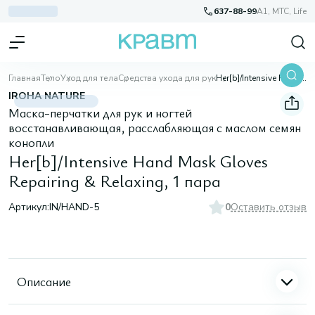
637-88-99
A1, МТС, Life
Главная
Тело
Уход для тела
Средства ухода для рук
Her[b]/Intensive Hand Mask Gloves Repairing & Relaxing, 1 пара
IROHA NATURE
Маска-перчатки для рук и ногтей
восстанавливающая, расслабляющая с маслом семян
конопли
Her[b]/Intensive Hand Mask Gloves
Repairing & Relaxing, 1 пара
Артикул:
IN/HAND-5
0
Оставить отзыв
Описание