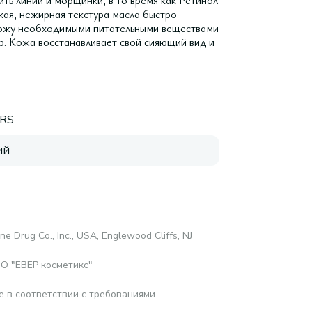
ить линии и морщинки, в то время как Ретинол
гкая, нежирная текстура масла быстро
кожу необходимыми питательными веществами
р. Кожа восстанавливает свой сияющий вид и
RS
ий
ne Drug Co., Inc., USA, Englewood Cliffs, NJ
ОО "ЕВЕР косметикс"
е в соответствии с требованиями