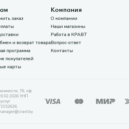
там
Компания
мить заказ
О компании
оплаты
Наши магазины
доставки
Работа в КРАВТ
обмен и возврат товара
Вопрос-ответ
ая программа
Контакты
е покупателей
ые карты
исимости, 76, оф.
20.02.2026 УНП
 услуг
72152626.
manager@cravt.by.