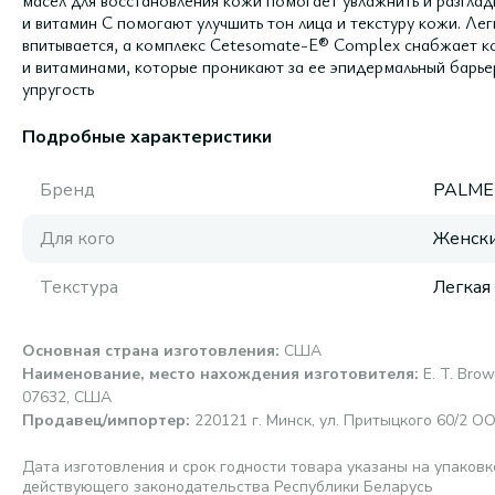
масел для восстановления кожи помогает увлажнить и разглад
и витамин С помогают улучшить тон лица и текстуру кожи. Ле
впитывается, а комплекс Cetesomate-E® Complex снабжает 
и витаминами, которые проникают за ее эпидермальный барье
упругость
Подробные характеристики
Бренд
PALME
Для кого
Женск
Текстура
Легкая
Основная страна изготовления
:
CША
Наименование, место нахождения изготовителя
:
E. T. Brow
07632, США
Продавец/импортер
:
220121 г. Минск, ул. Притыцкого 60/2 О
Дата изготовления и срок годности товара указаны на упаковк
действующего законодательства Республики Беларусь