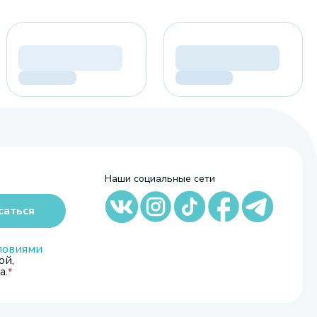
Наши социальные сети
саться
ловиями
ой,
а.