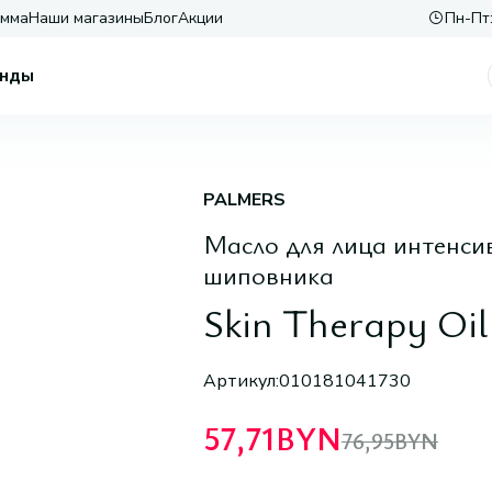
амма
Наши магазины
Блог
Акции
Пн-Пт:
нды
PALMERS
Масло для лица интенси
шиповника
Skin Therapy Oil
Артикул:
010181041730
57,71
BYN
76,95
BYN