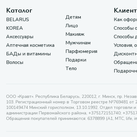
Каталог
Клиен
Детям
BELARUS
Как офор
Лицо
KOREA
Способы 
Макияж
Аксессуары
Способы 
Мужчинам
Аптечная косметика
Условия, 
Парфюмерия
БАДы и витамины
Дисконтн
Подарки
Волосы
Обращени
Тело
Подарочн
ООО «Кравт». Республика Беларусь, 220012, г. Минск, пр. Незав
103. Регистрационный номер в Торговом реестре №769481 от 
100149474 Минский горисполком, 13.10.1992. Отдел торговли и
администрации Первомайского района, +375172151740; +3751
Обращения покупателей принимаются: 6378899 (А1, МТС, life, i