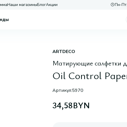
амма
Наши магазины
Блог
Акции
Пн-Пт:
нды
ARTDECO
Матирующие салфетки д
Oil Control Pape
Артикул:
5970
34,58
BYN