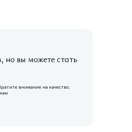
в, но вы можете стать
братите внимание на качество,
икам