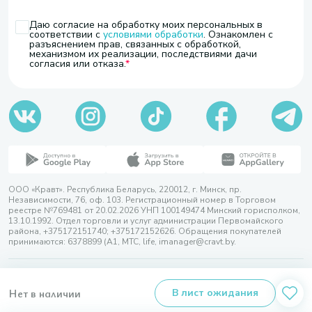
Даю согласие на обработку моих персональных в
соответствии с
условиями обработки
. Ознакомлен с
разъяснением прав, связанных с обработкой,
механизмом их реализации, последствиями дачи
согласия или отказа.
ООО «Кравт». Республика Беларусь, 220012, г. Минск, пр.
Независимости, 76, оф. 103. Регистрационный номер в Торговом
реестре №769481 от 20.02.2026 УНП 100149474 Минский горисполком,
13.10.1992. Отдел торговли и услуг администрации Первомайского
района, +375172151740; +375172152626. Обращения покупателей
принимаются: 6378899 (А1, МТС, life, imanager@cravt.by.
© 2026 ООО «Кравт»
Разработка сайта — SLAM
Нет в наличии
В лист ожидания
Выбор настроек Cookie