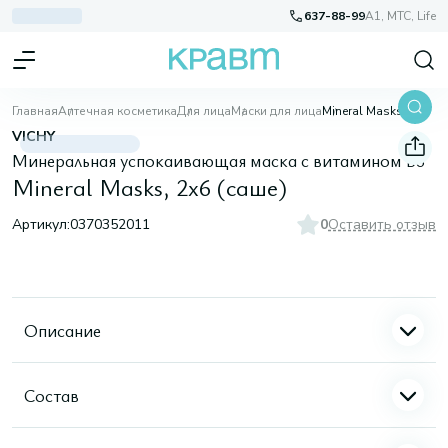
637-88-99
A1, МТС, Life
Главная
Аптечная косметика
Для лица
Маски для лица
Mineral Masks, 2х6 (саше)
VICHY
Минеральная успокаивающая маска с витамином B3
Mineral Masks, 2х6 (саше)
Артикул:
0370352011
0
Оставить отзыв
Описание
Состав