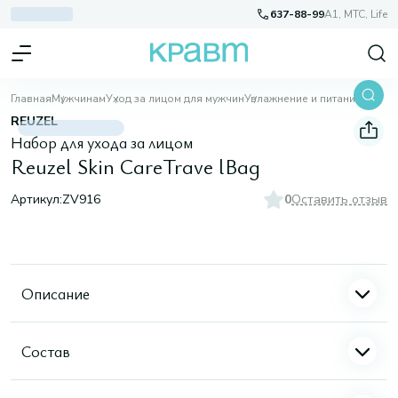
637-88-99
A1, МТС, Life
Главная
Мужчинам
Уход за лицом для мужчин
Увлажнение и питание
Reuzel Skin CareTrave lBag
REUZEL
Набор для ухода за лицом
Reuzel Skin CareTrave lBag
Артикул:
ZV916
0
Оставить отзыв
Описание
Состав