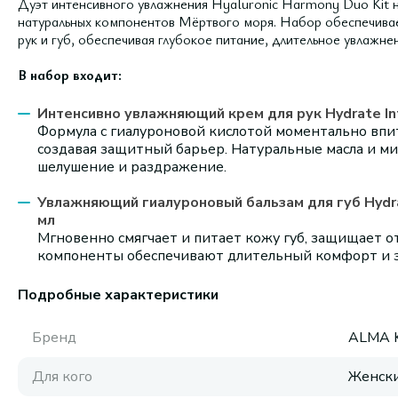
Дуэт интенсивного увлажнения Hyaluronic Harmony Duo Kit н
натуральных компонентов Мёртвого моря. Набор обеспечивае
рук и губ, обеспечивая глубокое питание, длительное увлажн
В набор входит:
Интенсивно увлажняющий крем для рук Hydrate Int
Формула с гиалуроновой кислотой моментально впит
создавая защитный барьер. Натуральные масла и 
шелушение и раздражение.
Увлажняющий гиалуроновый бальзам для губ Hydrate
мл
Мгновенно смягчает и питает кожу губ, защищает о
компоненты обеспечивают длительный комфорт и 
Подробные характеристики
Бренд
ALMA 
Для кого
Женск