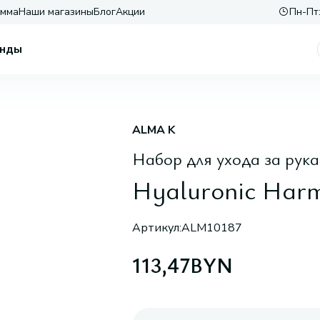
амма
Наши магазины
Блог
Акции
Пн-Пт:
нды
ALMA K
Набор для ухода за рук
Hyaluronic Har
Артикул:
ALM10187
113,47
BYN