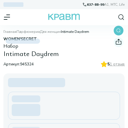
637-88-99
A1, МТС, Life
Главная
Парфюмерия
Для женщин
Intimate Daydrem
WOMEN'SECRET
Набор
Intimate Daydrem
Артикул:
945324
5
1 отзыв