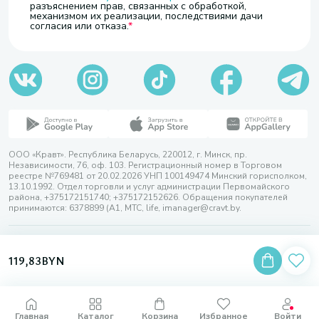
разъяснением прав, связанных с обработкой,
механизмом их реализации, последствиями дачи
согласия или отказа.
ООО «Кравт». Республика Беларусь, 220012, г. Минск, пр.
Независимости, 76, оф. 103. Регистрационный номер в Торговом
реестре №769481 от 20.02.2026 УНП 100149474 Минский горисполком,
13.10.1992. Отдел торговли и услуг администрации Первомайского
района, +375172151740; +375172152626. Обращения покупателей
принимаются: 6378899 (А1, МТС, life, imanager@cravt.by.
© 2026 ООО «Кравт»
Разработка сайта — SLAM
119,83
BYN
Выбор настроек Cookie
Главная
Каталог
Корзина
Избранное
Войти