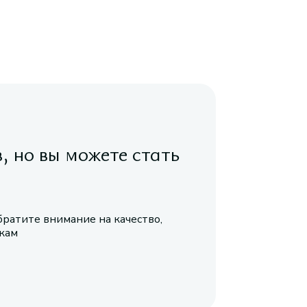
в, но вы можете стать
братите внимание на качество,
икам