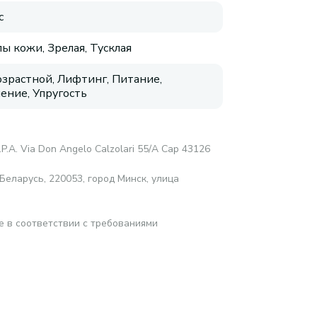
с
пы кожи, Зрелая, Тусклая
зрастной, Лифтинг, Питание,
ение, Упругость
.P.A. Via Don Angelo Calzolari 55/A Cap 43126
еларусь, 220053, город Минск, улица
е в соответствии с требованиями