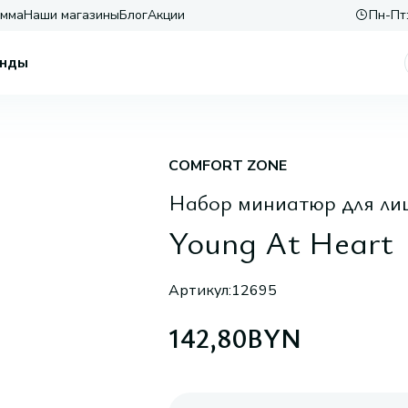
амма
Наши магазины
Блог
Акции
Пн-Пт:
нды
COMFORT ZONE
Набор миниатюр для ли
Young At Heart
Артикул:
12695
142,80
BYN