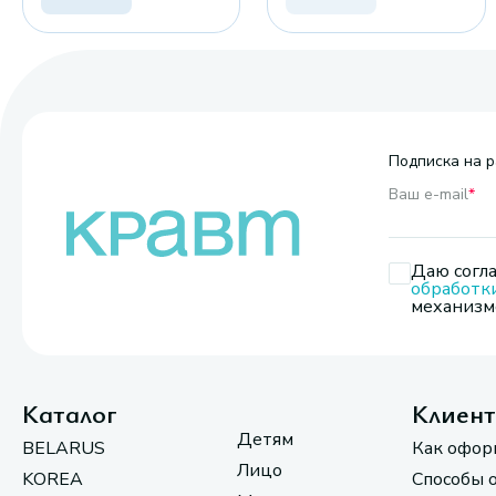
Подписка на р
Ваш e-mail
*
Даю согла
обработк
механизмо
Каталог
Клиен
Детям
BELARUS
Как офор
Лицо
KOREA
Способы 