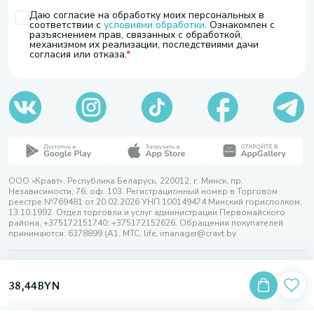
Даю согласие на обработку моих персональных в
соответствии с
условиями обработки
. Ознакомлен с
разъяснением прав, связанных с обработкой,
механизмом их реализации, последствиями дачи
согласия или отказа.
ООО «Кравт». Республика Беларусь, 220012, г. Минск, пр.
Независимости, 76, оф. 103. Регистрационный номер в Торговом
реестре №769481 от 20.02.2026 УНП 100149474 Минский горисполком,
13.10.1992. Отдел торговли и услуг администрации Первомайского
района, +375172151740; +375172152626. Обращения покупателей
принимаются: 6378899 (А1, МТС, life, imanager@cravt.by.
© 2026 ООО «Кравт»
Разработка сайта — SLAM
38,44
BYN
Выбор настроек Cookie