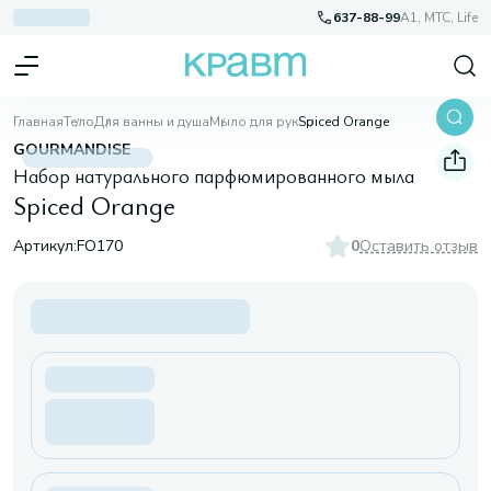
637-88-99
A1, МТС, Life
Главная
Тело
Для ванны и душа
Мыло для рук
Spiced Orange
GOURMANDISE
Набор натурального парфюмированного мыла
Spiced Orange
Артикул:
FO170
0
Оставить отзыв