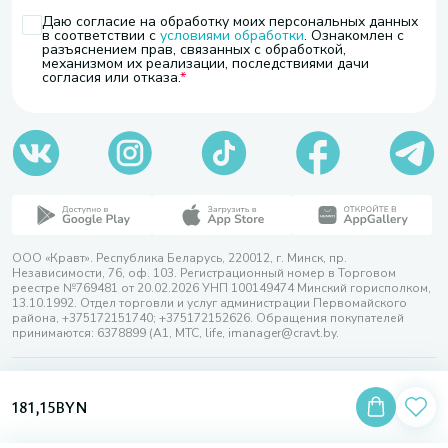
Даю согласие на обработку моих персональных данных
в соответствии с
условиями обработки
. Ознакомлен с
разъяснением прав, связанных с обработкой,
механизмом их реализации, последствиями дачи
согласия или отказа.
ООО «Кравт». Республика Беларусь, 220012, г. Минск, пр.
Независимости, 76, оф. 103. Регистрационный номер в Торговом
реестре №769481 от 20.02.2026 УНП 100149474 Минский горисполком,
13.10.1992. Отдел торговли и услуг администрации Первомайского
района, +375172151740; +375172152626. Обращения покупателей
принимаются: 6378899 (А1, МТС, life, imanager@cravt.by.
© 2026 ООО «Кравт»
Разработка сайта — SLAM
181,15
BYN
Выбор настроек Cookie