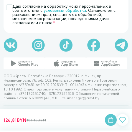
Даю согласие на обработку моих персональных в
соответствии с
условиями обработки
. Ознакомлен с
разъяснением прав, связанных с обработкой,
механизмом их реализации, последствиями дачи
согласия или отказа.
ООО «Кравт». Республика Беларусь, 220012, г. Минск, пр.
Независимости, 76, оф. 103. Регистрационный номер в Торговом
реестре №769481 от 20.02.2026 УНП 100149474 Минский горисполком,
13.10.1992. Отдел торговли и услуг администрации Первомайского
района, +375172151740; +375172152626. Обращения покупателей
принимаются: 6378899 (А1, МТС, life, imanager@cravt.by.
© 2026 ООО «Кравт»
Разработка сайта — SLAM
126,81
BYN
181,15
BYN
Выбор настроек Cookie