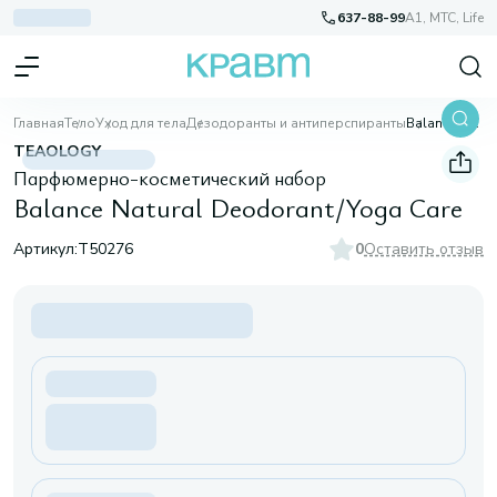
637-88-99
A1, МТС, Life
Главная
Тело
Уход для тела
Дезодоранты и антиперспиранты
Balance Natural Deodorant/Yoga Care
TEAOLOGY
Парфюмерно-косметический набор
Balance Natural Deodorant/Yoga Care
Артикул:
T50276
0
Оставить отзыв