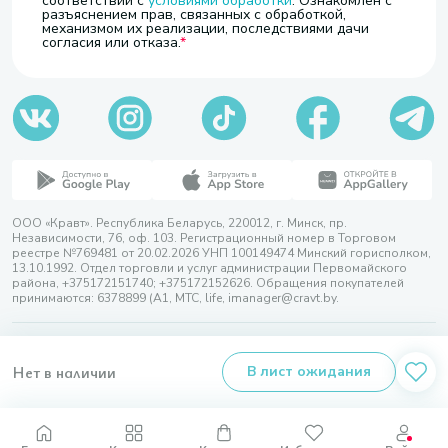
соответствии с
условиями обработки
. Ознакомлен с
разъяснением прав, связанных с обработкой,
механизмом их реализации, последствиями дачи
согласия или отказа.
ООО «Кравт». Республика Беларусь, 220012, г. Минск, пр.
Независимости, 76, оф. 103. Регистрационный номер в Торговом
реестре №769481 от 20.02.2026 УНП 100149474 Минский горисполком,
13.10.1992. Отдел торговли и услуг администрации Первомайского
района, +375172151740; +375172152626. Обращения покупателей
принимаются: 6378899 (А1, МТС, life, imanager@cravt.by.
© 2026 ООО «Кравт»
Разработка сайта — SLAM
Нет в наличии
В лист ожидания
Выбор настроек Cookie