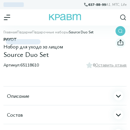
637-88-99
A1, МТС, Life
Главная
Подарки
Подарочные наборы
Source Duo Set
PAYOT
Набор для ухода за лицом
Source Duo Set
Артикул:
65118610
0
Оставить отзыв
Описание
Состав