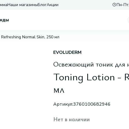
амма
Наши магазины
Блог
Акции
Пн-Пт:
нды
- Refreshing Normal Skin, 250 мл
EVOLUDERM
Освежающий тоник для 
Toning Lotion - 
мл
Артикул:
3760100682946
Нет в наличии