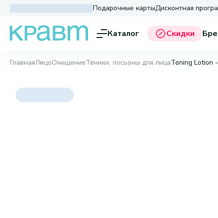
Подарочные карты
Дисконтная прогр
Каталог
Скидки
Бре
Главная
Лицо
Очищение
Тоники, лосьоны для лица
Toning Lotion 