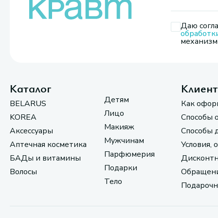
Даю согла
обработк
механизмо
Каталог
Клиен
Детям
BELARUS
Как офор
Лицо
KOREA
Способы 
Макияж
Аксессуары
Способы 
Мужчинам
Аптечная косметика
Условия, 
Парфюмерия
БАДы и витамины
Дисконтн
Подарки
Волосы
Обращени
Тело
Подарочн