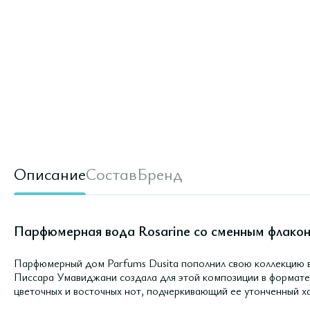
Описание
Состав
Бренд
Парфюмерная вода Rosarine cо сменным флаконо
Парфюмерный дом Parfums Dusita пополнил свою коллекцию в
Писсара Умавиджани создала для этой композиции в формате
цветочных и восточных нот, подчеркивающий ее утонченный х