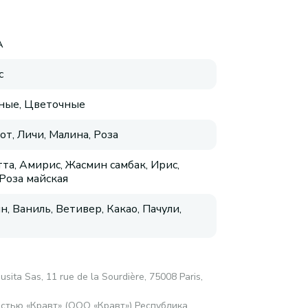
A
с
ные, Цветочные
от, Личи, Малина, Роза
та, Амирис, Жасмин самбак, Ирис,
 Роза майская
, Ваниль, Ветивер, Какао, Пачули,
sita Sas, 11 rue de la Sourdière, 75008 Paris,
стью «Кравт» (ООО «Кравт») Республика