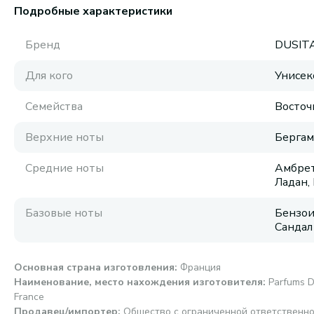
Подробные характеристики
Бренд
DUSIT
Для кого
Унисек
Семейства
Восточ
Верхние ноты
Бергам
Средние ноты
Амбрет
Ладан,
Базовые ноты
Бензоин
Сандал
Основная страна изготовления
:
Франция
Наименование, место нахождения изготовителя
:
Parfums Du
France
Продавец/импортер
:
Общество с ограниченной ответственно