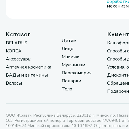
обработк
механизмо
Каталог
Клиен
Детям
BELARUS
Как офор
Лицо
KOREA
Способы 
Макияж
Аксессуары
Способы 
Мужчинам
Аптечная косметика
Условия, 
Парфюмерия
БАДы и витамины
Дисконтн
Подарки
Волосы
Обращени
Тело
Подарочн
ООО «Кравт». Республика Беларусь, 220012, г. Минск, пр. Незав
103. Регистрационный номер в Торговом реестре №769481 от 
100149474 Минский горисполком, 13.10.1992. Отдел торговли и