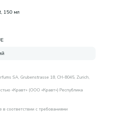
, 150 мл
UE
ий
arfums SA, Grubenstrasse 18, CH-8045, Zurich,
стью «Кравт» (ООО «Кравт») Республика
е в соответствии с требованиями