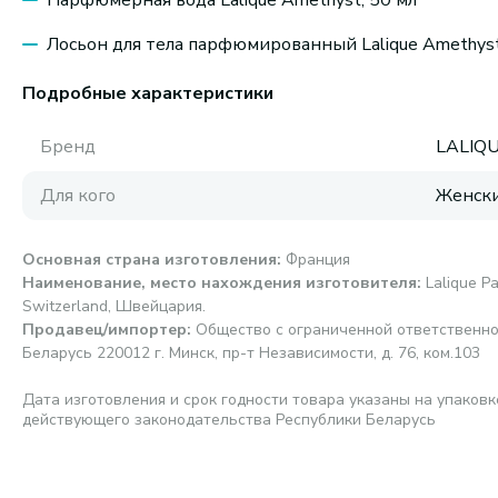
Парфюмерная вода Lalique Amethyst, 50 мл
Лосьон для тела парфюмированный Lalique Amethyst
Подробные характеристики
Бренд
LALIQ
Для кого
Женск
Основная страна изготовления
:
Франция
Наименование, место нахождения изготовителя
:
Lalique P
Switzerland, Швейцария.
Продавец/импортер
:
Общество с ограниченной ответственно
Беларусь 220012 г. Минск, пр-т Независимости, д. 76, ком.103
Дата изготовления и срок годности товара указаны на упаковк
действующего законодательства Республики Беларусь