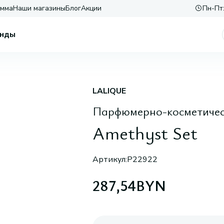
амма
Наши магазины
Блог
Акции
Пн-Пт:
нды
LALIQUE
Парфюмерно-косметичес
Amethyst Set
Артикул:
P22922
287,54
BYN