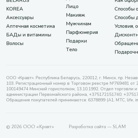
BELARUS
Как офор
Лицо
KOREA
Способы 
Макияж
Аксессуары
Способы 
Мужчинам
Аптечная косметика
Условия, 
Парфюмерия
БАДы и витамины
Дисконтн
Подарки
Волосы
Обращени
Тело
Подарочн
ООО «Кравт». Республика Беларусь, 220012, г. Минск, пр. Незав
103. Регистрационный номер в Торговом реестре №769481 от 
100149474 Минский горисполком, 13.10.1992. Отдел торговли и
администрации Первомайского района, +375172151740; +3751
Обращения покупателей принимаются: 6378899 (А1, МТС, life, i
© 2026 ООО «Кравт»
Разработка сайта — SLAM