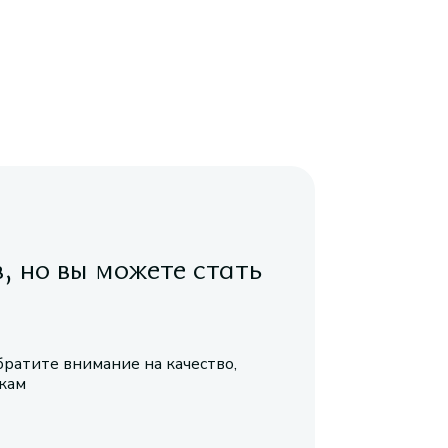
в, но вы можете стать
братите внимание на качество,
икам