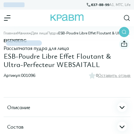
637-88-99
A1, МТС, Life
Главная
Макияж
Для лица
Пудра
ESB-Poudre Libre Effet Floutant & Ultra-Perfecteur WEBSAITALL
EISENBERG
Рассыпчатая пудра для лица
ESB-Poudre Libre Effet Floutant &
Ultra-Perfecteur WEBSAITALL
Артикул:
001096
0
Оставить отзыв
Описание
Состав