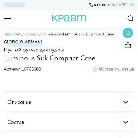
637-88-99
A1, МТС, Life
Главная
Аксессуары
Для макияжа
Luminous Silk Compact Case
GIORGIO ARMANI
Пустой футляр для пудры
Luminous Silk Compact Case
Артикул:
L6765600
0
Оставить отзыв
Описание
Состав