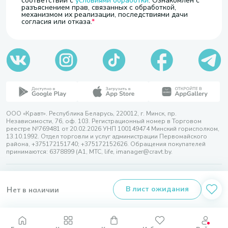
соответствии с
условиями обработки
. Ознакомлен с
разъяснением прав, связанных с обработкой,
механизмом их реализации, последствиями дачи
согласия или отказа.
ООО «Кравт». Республика Беларусь, 220012, г. Минск, пр.
Независимости, 76, оф. 103. Регистрационный номер в Торговом
реестре №769481 от 20.02.2026 УНП 100149474 Минский горисполком,
13.10.1992. Отдел торговли и услуг администрации Первомайского
района, +375172151740; +375172152626. Обращения покупателей
принимаются: 6378899 (А1, МТС, life, imanager@cravt.by.
© 2026 ООО «Кравт»
Разработка сайта — SLAM
Нет в наличии
В лист ожидания
Выбор настроек Cookie