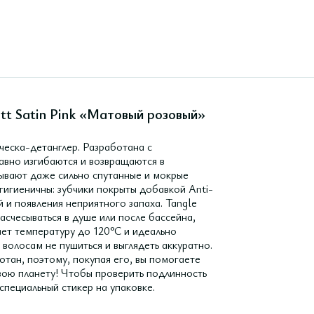
tt Satin Pink «Матовый розовый»
ческа-детанглер. Разработана с
авно изгибаются и возвращаются в
ывают даже сильно спутанные и мокрые
гигиеничны: зубчики покрыты добавкой Anti-
 и появления неприятного запаха. Tangle
асчесываться в душе или после бассейна,
ет температуру до 120°C и идеально
волосам не пушиться и выглядеть аккуратно.
тан, поэтому, покупая его, вы помогаете
вою планету! Чтобы проверить подлинность
специальный стикер на упаковке.