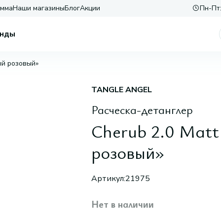
амма
Наши магазины
Блог
Акции
Пн-Пт:
нды
вый розовый»
TANGLE ANGEL
Расческа-детанглер
Cherub 2.0 Matt
розовый»
Артикул:
21975
Нет в наличии