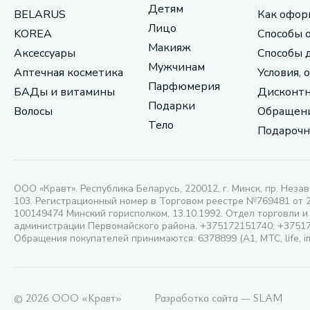
Детям
BELARUS
Как офор
Лицо
KOREA
Способы 
Макияж
Аксессуары
Способы 
Мужчинам
Аптечная косметика
Условия, 
Парфюмерия
БАДы и витамины
Дисконтн
Подарки
Волосы
Обращени
Тело
Подарочн
ООО «Кравт». Республика Беларусь, 220012, г. Минск, пр. Незав
103. Регистрационный номер в Торговом реестре №769481 от 
100149474 Минский горисполком, 13.10.1992. Отдел торговли и
администрации Первомайского района, +375172151740; +3751
Обращения покупателей принимаются: 6378899 (А1, МТС, life, i
© 2026 ООО «Кравт»
Разработка сайта — SLAM