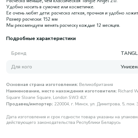
Расческа меньше, чем классическая Tangle Angel 2.0.
Удобно носить в сумочке или косметичке.
Ее очень любят дети: расческа легкая, прочная и удобно ложитс
Размер расчески: 152 мм
Мы рекомендуем менять расческу каждые 12 месяцев.
Подробные характеристики
Бренд
TANGL
Для кого
Унисек
Основная страна изготовления
:
Великобритания
Наименование, место нахождения изготовителя
:
Richard W
Square Sloane Square, London SW3 4LY.
Продавец/импортер
:
220004, г. Минск, ул. Димитрова, 5, пом. 3
Дата изготовления и срок годности товара указаны на упаковк
действующего законодательства Республики Беларусь