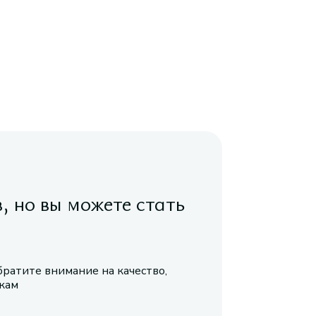
в, но вы можете стать
братите внимание на качество,
икам