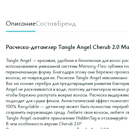
Описание
Состав
Бренд
Расческа-детанглер Tangle Angel Cherub 2.0 Ma
Tangle Angel — красивая, удобная и безопасная для волос рас
использованием уникальной системы Memory-Flex: зубчики пл
первоначальную форму. Благодаря этому они бережно прочес
волосы, не повреждая их. Расчески Tangle Angel максимально 
Bac на основе серебра для предотвращения развития бактерий
Angel не расклеивается в воде, поэтому детанглером можно р
чтобы бережно распутать мокрые волосы. Расческа выдержива
подходит для сушки феном. Антистатический эффект помогает 
100% Recyclable — детанглер может быть полностью перерабо
сохранить окружающую среду. Любите свои волосы, любите с
Tangle Angel скачайте приложение HiddenTag и отсканируйте 
В чем особенность версии Cherub 2.0?