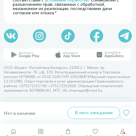
соответствии с
условиями обработки
. Ознакомлен с
разъяснением прав, связанных с обработкой,
механизмом их реализации, последствиями дачи
согласия или отказа.
ООО «Кравт». Республика Беларусь, 220012, г. Минск, пр.
Независимости, 76, оф. 103. Регистрационный номер в Торговом
реестре №769481 от 20.02.2026 УНП 100149474 Минский горисполком,
13.10.1992. Отдел торговли и услуг администрации Первомайского
района, +375172151740; +375172152626. Обращения покупателей
принимаются: 6378899 (А1, МТС, life, imanager@cravt.by.
© 2026 ООО «Кравт»
Разработка сайта — SLAM
Нет в наличии
В лист ожидания
Выбор настроек Cookie