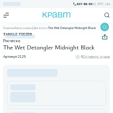
637-88-99
A1, МТС, Life
Главная
Аксессуары
Для волос
The Wet Detangler Midnight Black
TANGLE TEEZER
Расческа
The Wet Detangler Midnight Black
Артикул:
2125
0
Оставить отзыв