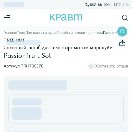
637-88-99
A1, МТС, Life
Главная
Тело
Для ванны и душа
Скрабы и пилинги для тела
Passionfruit Sol
TREE HUT
Сахарный скраб для тела с ароматом маракуйи
Passionfruit Sol
Артикул:
TRH700378
0
Оставить отзыв