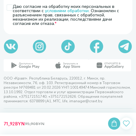
Даю согласие на обработку моих персональных в
соответствии с
условиями обработки
. Ознакомлен с
разъяснением прав, связанных с обработкой,
механизмом их реализации, последствиями дачи
согласия или отказа.
ООО «Кравт». Республика Беларусь, 220012, г. Минск, пр.
Независимости, 76, оф. 103. Регистрационный номер в Торговом
реестре №769481 от 20.02.2026 УНП 100149474 Минский горисполком,
13.10.1992. Отдел торговли и услуг администрации Первомайского
района, +375172151740; +375172152626. Обращения покупателей
принимаются: 6378899 (А1, МТС, life, imanager@cravt.by.
© 2026 ООО «Кравт»
Разработка сайта — SLAM
71,92
BYN
95,90
BYN
Выбор настроек Cookie