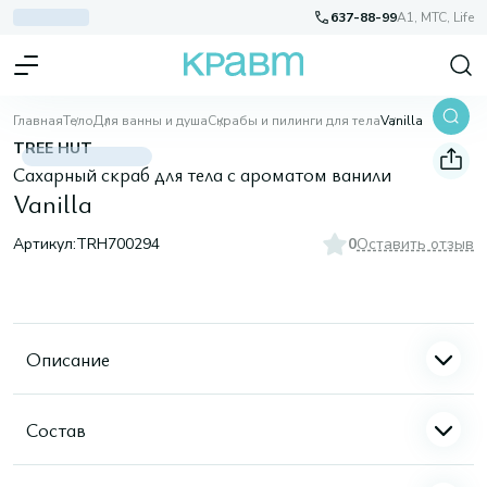
637-88-99
A1, МТС, Life
Главная
Тело
Для ванны и душа
Скрабы и пилинги для тела
Vanilla
TREE HUT
Сахарный скраб для тела с ароматом ванили
Vanilla
Артикул:
TRH700294
0
Оставить отзыв
Описание
Состав