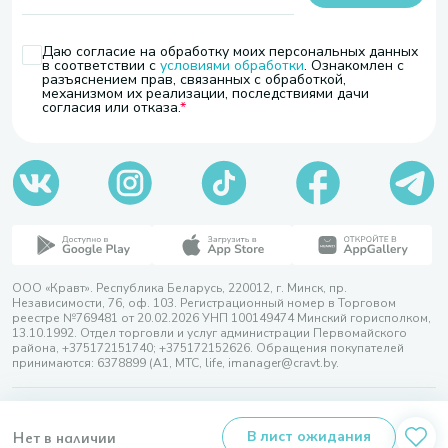
Даю согласие на обработку моих персональных данных
в соответствии с
условиями обработки
. Ознакомлен с
разъяснением прав, связанных с обработкой,
механизмом их реализации, последствиями дачи
согласия или отказа.
ООО «Кравт». Республика Беларусь, 220012, г. Минск, пр.
Независимости, 76, оф. 103. Регистрационный номер в Торговом
реестре №769481 от 20.02.2026 УНП 100149474 Минский горисполком,
13.10.1992. Отдел торговли и услуг администрации Первомайского
района, +375172151740; +375172152626. Обращения покупателей
принимаются: 6378899 (А1, МТС, life, imanager@cravt.by.
© 2026 ООО «Кравт»
Разработка сайта — SLAM
Нет в наличии
В лист ожидания