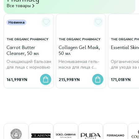
Все товары
Новинка
THE ORGANIC PHARMACY
THE ORGANIC PHARMACY
THE ORGANIC P
Carrot Butter
Collagen Gel Mask,
Essential Skin
Cleanser, 50 мл
50 мл
Очищающий бальзам
Несмываемая гель-
Органически
для лица с морковью
маска для лица с
для ухода за
морским коллагеном
161,99
BYN
215,99
BYN
171,01
BYN