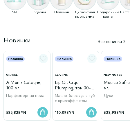
SPF
Подарки
Новинки
Дисконтная
Подарочные
Бест
программа
карты
Новинки
Все новинки
Новинка
Новинка
Новинка
GRAVEL
CLARINS
NEW NOTES
A Man's Cologne,
Lip Oil Cryo-
Magico Safra
100 мл
Plumping, тон 00-
мл
Cryo Mint
Парфюмерная вода
Масло-блеск для губ
Духи
с криоэффектом
585,82
BYN
110,09
BYN
638,98
BYN