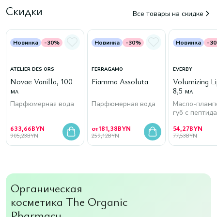
Скидки
Все товары на скидке
Новинка
-30%
Новинка
-30%
Новинка
-3
ATELIER DES ORS
FERRAGAMO
EVERBY
Novae Vanilla, 100
Fiamma Assoluta
Volumizing Lip
мл
8,5 мл
Парфюмерная вода
Парфюмерная вода
Масло-пламп
губ с пептид
633,66
BYN
от
181,38
BYN
54,27
BYN
905,23
BYN
259,12
BYN
77,53
BYN
Органическая
косметика The Organic
Pharmacy