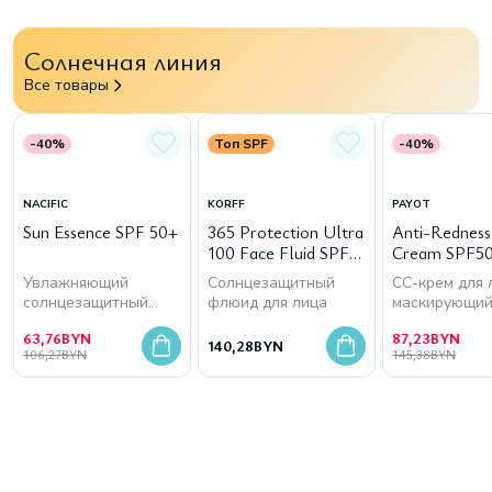
Солнечная линия
Все товары
-40%
Топ SPF
-40%
NACIFIC
KORFF
PAYOT
Sun Essence SPF 50+
365 Protection Ultra
Anti-Rednes
100 Face Fluid SPF
Cream SPF50
50+
Увлажняющий
Солнцезащитный
СС-крем для 
солнцезащитный
флюид для лица
маскирующи
крем для лица
покраснения
63,76
BYN
87,23
BYN
140,28
BYN
106,27
BYN
145,38
BYN