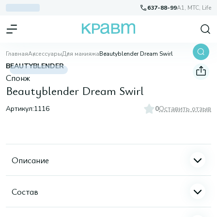
637-88-99
A1, МТС, Life
Главная
Аксессуары
Для макияжа
Beautyblender Dream Swirl
BEAUTYBLENDER
Спонж
Beautyblender Dream Swirl
Артикул:
1116
0
Оставить отзыв
Описание
Состав