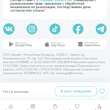
соответствии с
условиями обработки
. Ознакомлен с
разъяснением прав, связанных с обработкой,
механизмом их реализации, последствиями дачи
согласия или отказа.
ООО «Кравт». Республика Беларусь, 220012, г. Минск, пр.
Независимости, 76, оф. 103. Регистрационный номер в Торговом
реестре №769481 от 20.02.2026 УНП 100149474 Минский горисполком,
13.10.1992. Отдел торговли и услуг администрации Первомайского
района, +375172151740; +375172152626. Обращения покупателей
принимаются: 6378899 (А1, МТС, life, imanager@cravt.by.
© 2026 ООО «Кравт»
Разработка сайта — SLAM
Нет в наличии
В лист ожидания
Выбор настроек Cookie