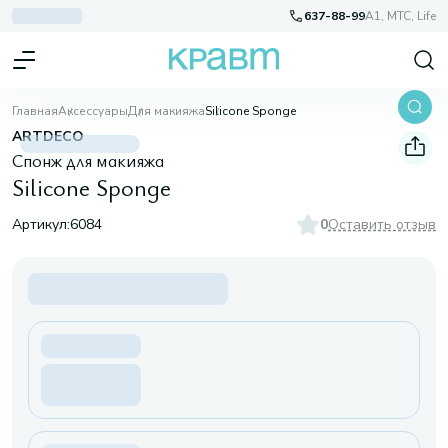
637-88-99
A1, МТС, Life
Главная
Аксессуары
Для макияжа
Silicone Sponge
ARTDECO
Спонж для макияжа
Silicone Sponge
Артикул:
6084
0
Оставить отзыв