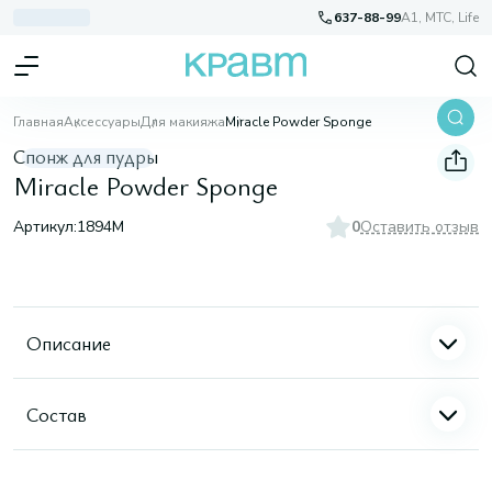
637-88-99
A1, МТС, Life
Главная
Аксессуары
Для макияжа
Miracle Powder Sponge
Спонж для пудры
Miracle Powder Sponge
Артикул:
1894M
0
Оставить отзыв
Описание
Состав