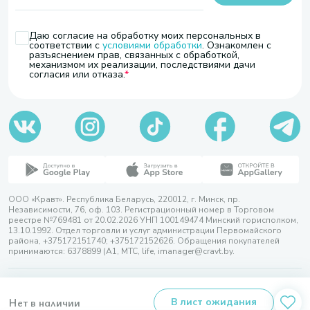
Даю согласие на обработку моих персональных в
соответствии с
условиями обработки
. Ознакомлен с
разъяснением прав, связанных с обработкой,
механизмом их реализации, последствиями дачи
согласия или отказа.
ООО «Кравт». Республика Беларусь, 220012, г. Минск, пр.
Независимости, 76, оф. 103. Регистрационный номер в Торговом
реестре №769481 от 20.02.2026 УНП 100149474 Минский горисполком,
13.10.1992. Отдел торговли и услуг администрации Первомайского
района, +375172151740; +375172152626. Обращения покупателей
принимаются: 6378899 (А1, МТС, life, imanager@cravt.by.
© 2026 ООО «Кравт»
Разработка сайта — SLAM
Нет в наличии
В лист ожидания