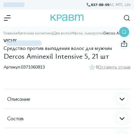
637-88-99
A1, МТС, Life
Главная
Аптечная косметика
Для волос
Масла, сыворотки
Dercos Aminexil Intensive 5, 21 шт
VICHY
Средство против выпадения волос для мужчин
Dercos Aminexil Intensive 5, 21 шт
Артикул:
0371060813
0
Оставить отзыв
Описание
Состав