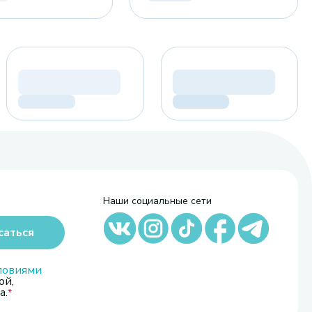
Наши социальные сети
саться
ловиями
ой,
а.