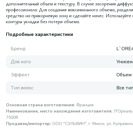
дополнительный объем и текстуру. В случае засорения диффуз
профессионала: Для создания максимального объема, раздели
средство на прикорневую зону и сделайте начес. Используйте
контуры укладки без потери объема.
Подробные характеристики
Бренд
L`ORE
Для кого
Унисек
Эффект
Объем
Тип волос
Все ти
Основная страна изготовления
:
Франция
Наименование, место нахождения изготовителя
:
Л'Ореаль 
75008
Продавец/импортер
:
ООО "СЭЛЬВИН", г. Минск, ул. Купревича,