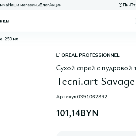
амма
Наши магазины
Блог
Акции
Пн-Пт:
нды
e, 250 мл
L`OREAL PROFESSIONNEL
Сухой спрей с пудровой 
Tecni.art Savage
Артикул:
0391062892
101,14
BYN