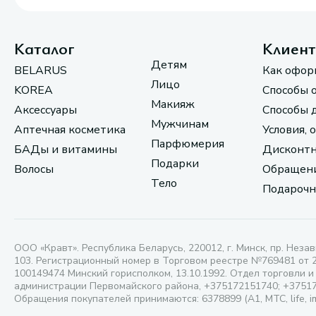
Каталог
Клиен
Детям
BELARUS
Как офор
Лицо
KOREA
Способы 
Макияж
Аксессуары
Способы 
Мужчинам
Аптечная косметика
Условия, 
Парфюмерия
БАДы и витамины
Дисконтн
Подарки
Волосы
Обращени
Тело
Подарочн
ООО «Кравт». Республика Беларусь, 220012, г. Минск, пр. Незав
103. Регистрационный номер в Торговом реестре №769481 от 
100149474 Минский горисполком, 13.10.1992. Отдел торговли и
администрации Первомайского района, +375172151740; +3751
Обращения покупателей принимаются: 6378899 (А1, МТС, life, i