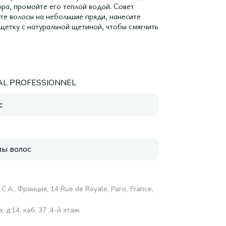
ора, промойте его теплой водой. Совет
те волосы на небольшие пряди, нанесите
 щетку с натуральной щетиной, чтобы смягчить
AL PROFESSIONNEL
с
пы волос
С.А., Франция, 14 Rue de Royale, Paris, France,
 д.14, каб. 37 ,4-й этаж