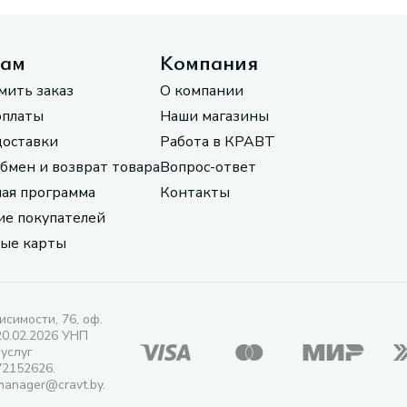
там
Компания
мить заказ
О компании
оплаты
Наши магазины
доставки
Работа в КРАВТ
обмен и возврат товара
Вопрос-ответ
ая программа
Контакты
е покупателей
ые карты
исимости, 76, оф.
20.02.2026 УНП
 услуг
72152626.
manager@cravt.by.