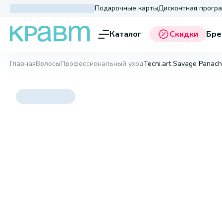
Подарочные карты
Дисконтная прогр
Каталог
Скидки
Бре
Главная
Волосы
Профессиональный уход
Tecni.art Savage Panach