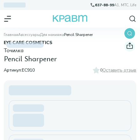
637-88-99
A1, МТС, Life
Главная
Аксессуары
Для макияжа
Pencil Sharpener
EYE CARE COSMETICS
Точилка
Pencil Sharpener
Артикул:
EC910
0
Оставить отзыв