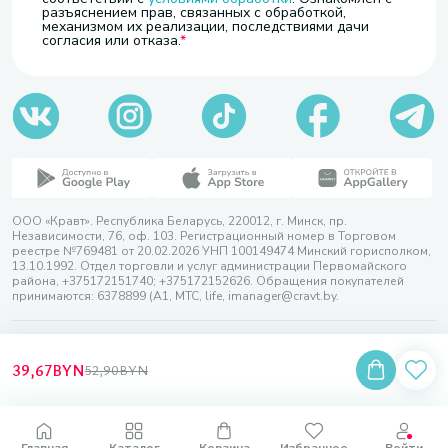
разъяснением прав, связанных с обработкой,
механизмом их реализации, последствиями дачи
согласия или отказа.
ООО «Кравт». Республика Беларусь, 220012, г. Минск, пр.
Независимости, 76, оф. 103. Регистрационный номер в Торговом
реестре №769481 от 20.02.2026 УНП 100149474 Минский горисполком,
13.10.1992. Отдел торговли и услуг администрации Первомайского
района, +375172151740; +375172152626. Обращения покупателей
принимаются: 6378899 (А1, МТС, life, imanager@cravt.by.
© 2026 ООО «Кравт»
Разработка сайта — SLAM
39,67
BYN
52,90
BYN
Выбор настроек Cookie
Главная
Каталог
Корзина
Избранное
Войти