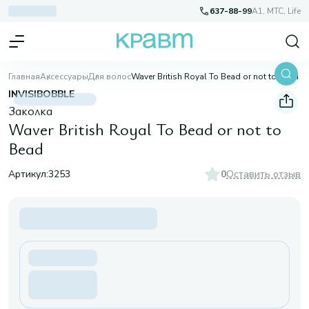
637-88-99
A1, МТС, Life
Главная
Аксессуары
Для волос
Waver British Royal To Bead or not to Bead
INVISIBOBBLE
Заколка
Waver British Royal To Bead or not to
Bead
Артикул:
3253
0
Оставить отзыв