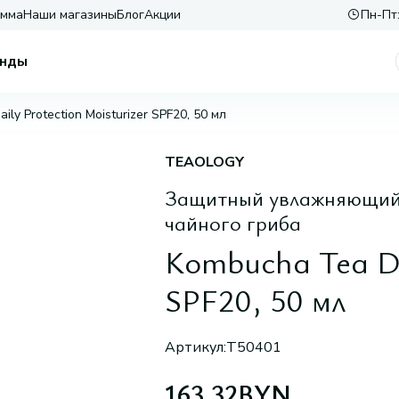
амма
Наши магазины
Блог
Акции
Пн-Пт:
нды
ly Protection Moisturizer SPF20, 50 мл
TEAOLOGY
Защитный увлажняющий к
чайного гриба
Kombucha Tea Da
SPF20, 50 мл
Артикул:
T50401
163,32
BYN