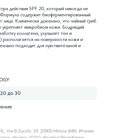
ра действия SPF 20, который никогда не
м. Формула содержит биоферментированный
т лица. Клинически доказано, что чайный гриб
в укрепляет микробиом кожи. Бодрящий
работку коллагена, улучшает тон и
) располагается на поверхности кожи и
ально подходит для чувствительной и
OGY
 20 до 30
нение
L, Via B.Zucchi, 29, 20900 Monza (MB), Италия.
стью «Кравт» (ООО «Кравт») Республика