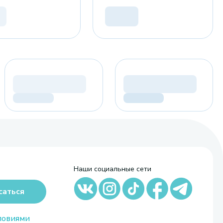
Наши социальные сети
саться
ловиями