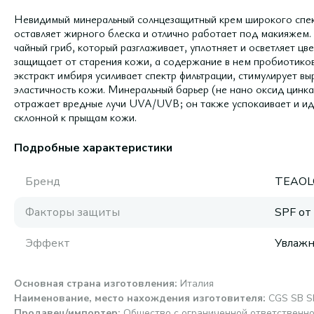
Невидимый минеральный солнцезащитный крем широкого спект
оставляет жирного блеска и отлично работает под макияже
чайный гриб, который разглаживает, уплотняет и осветляет цве
защищает от старения кожи, а содержание в нем пробиотико
экстракт имбиря усиливает спектр фильтрации, стимулирует вы
эластичность кожи. Минеральный барьер (не нано оксид цинка
отражает вредные лучи UVA/UVB; он также успокаивает и иде
склонной к прыщам кожи.
Подробные характеристики
Бренд
TEAOL
Факторы защиты
SPF от
Эффект
Увлаж
Основная страна изготовления
:
Италия
Наименование, место нахождения изготовителя
:
CGS SB SR
Продавец/импортер
:
Общество с ограниченной ответственно