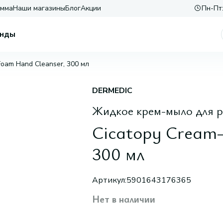
амма
Наши магазины
Блог
Акции
Пн-Пт:
нды
Foam Hand Cleanser, 300 мл
DERMEDIC
Жидкое крем-мыло для р
Cicatopy Cream-
300 мл
Артикул:
5901643176365
Нет в наличии