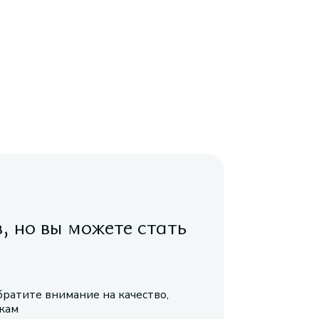
в, но вы можете стать
братите внимание на качество,
икам