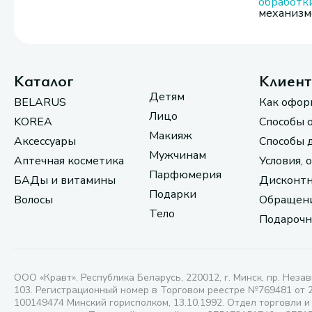
обработк
механизмо
Каталог
Клиен
Детям
BELARUS
Как офор
Лицо
KOREA
Способы 
Макияж
Аксессуары
Способы 
Мужчинам
Аптечная косметика
Условия, 
Парфюмерия
БАДы и витамины
Дисконтн
Подарки
Волосы
Обращени
Тело
Подарочн
ООО «Кравт». Республика Беларусь, 220012, г. Минск, пр. Незав
103. Регистрационный номер в Торговом реестре №769481 от 
100149474 Минский горисполком, 13.10.1992. Отдел торговли и