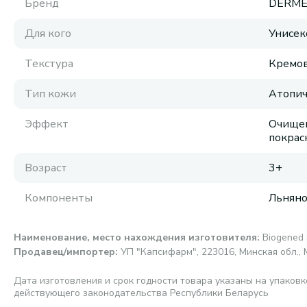
Бренд
DERME
Для кого
Унисек
Текстура
Кремов
Тип кожи
Атопич
Эффект
Очищен
покрас
Возраст
3+
Компоненты
Льняно
Наименование, место нахождения изготовителя
:
Biogened 
Продавец/импортер
:
УП "Капсифарм", 223016, Минская обл., 
Дата изготовления и срок годности товара указаны на упаковк
действующего законодательства Республики Беларусь