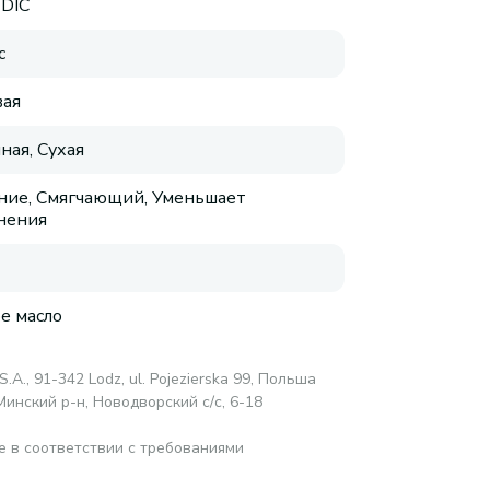
DIC
с
ая
ная, Сухая
ие, Смягчающий, Уменьшает
нения
е масло
S.A., 91-342 Lodz, ul. Pojezierska 99, Польша
Минский р-н, Новодворский с/с, 6-18
е в соответствии с требованиями