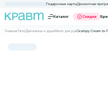
Подарочные карты
Дисконтная прогр
Каталог
Скидки
Бре
Главная
Тело
Для ванны и душа
Мыло для рук
Cicatopy Cream-to-