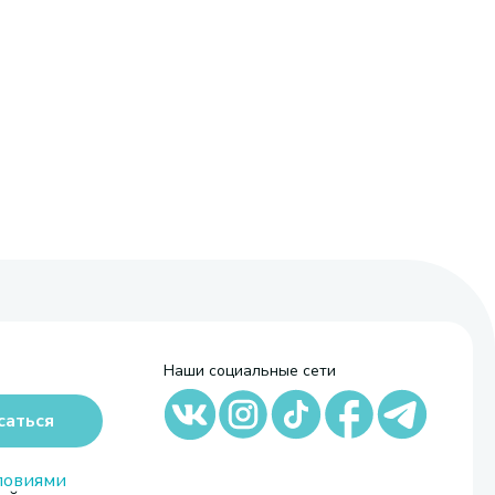
Наши социальные сети
саться
ловиями