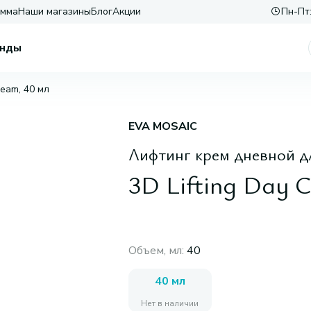
амма
Наши магазины
Блог
Акции
Пн-Пт:
нды
ream, 40 мл
EVA MOSAIC
Лифтинг крем дневной д
3D Lifting Day 
Объем, мл
:
40
40 мл
Нет в наличии