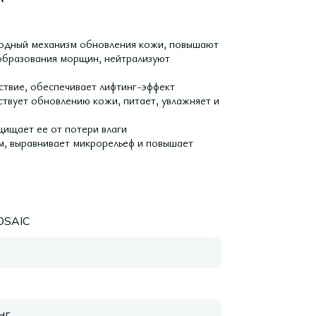
иродный механизм обновления кожи, повышают
 образования морщин, нейтрализуют
ствие, обеспечивает лифтинг-эффект
ствует обновлению кожи, питает, увлажняет и
щищает ее от потери влаги
м, выравнивает микрорельеф и повышает
OSAIC
нг