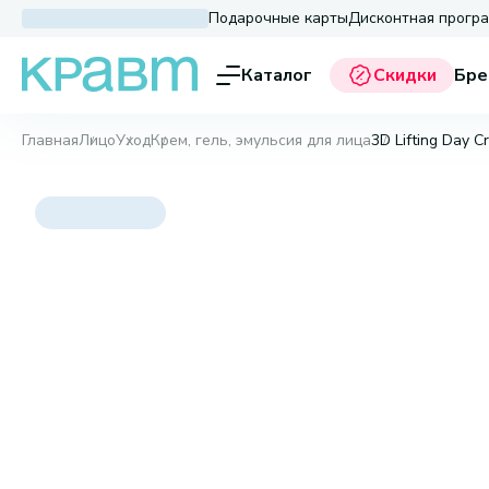
Подарочные карты
Дисконтная прогр
Каталог
Скидки
Бре
Главная
Лицо
Уход
Крем, гель, эмульсия для лица
3D Lifting Day C