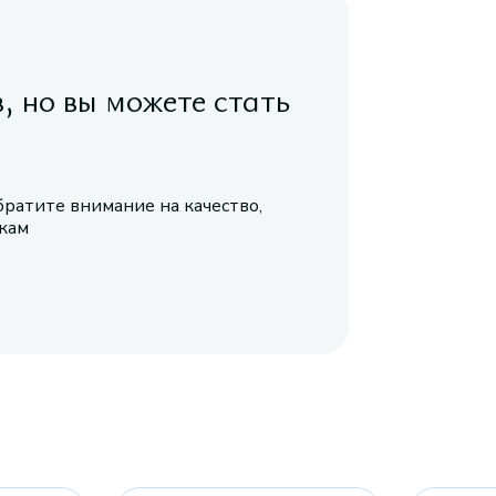
в, но вы можете стать
братите внимание на качество,
икам