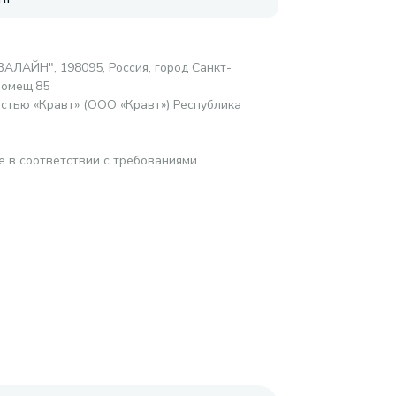
АЛАЙН", 198095, Россия, город Санкт-
помещ.85
стью «Кравт» (ООО «Кравт») Республика
е в соответствии с требованиями