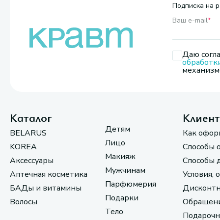
Подписка на р
Ваш e-mail
*
Даю согла
обработк
механизмо
Каталог
Клиен
Детям
BELARUS
Как офор
Лицо
KOREA
Способы 
Макияж
Аксессуары
Способы 
Мужчинам
Аптечная косметика
Условия, 
Парфюмерия
БАДы и витамины
Дисконтн
Подарки
Волосы
Обращени
Тело
Подарочн